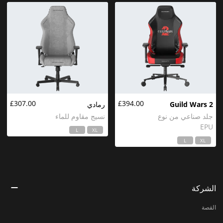
£307.00
£394.00
Guild Wars 2
رمادي
جلد صناعي من نوع
نسيج مقاوم للماء
EPU
L
XL
L
XL
الشركة
القصة