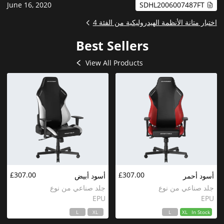
June 16, 2020
SDHL2006007487FT
اختبار متانة الأنظمة الهيدروليكية من الفئة 4
Best Sellers
View All Products
£307.00
£307.00
أسود أحمر
أسود أبيض
جلد صناعي من نوع
جلد صناعي من نوع
EPU
EPU
L
XL
L
XL
In Stock