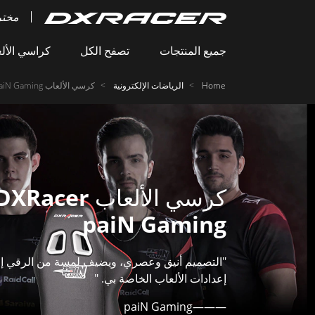
مختر
جميع المنتجات
تصفح الكل
كراسي الأل
Home
الرياضات الإلكترونية
كرسي الألعاب DXRacer paiN Gaming
كرسي الألعاب XRacer
paiN Gaming
"التصميم أنيق وعصري، ويضيف لمسة من الرقي إ
إعدادات الألعاب الخاصة بي. "
———paiN Gaming