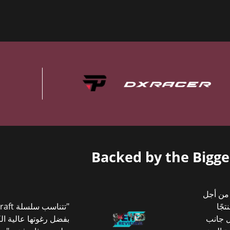
Backed by the Bigg
بأي شيء من أجل
جًا
ل جانب
بفضل رغوتها عالية الك