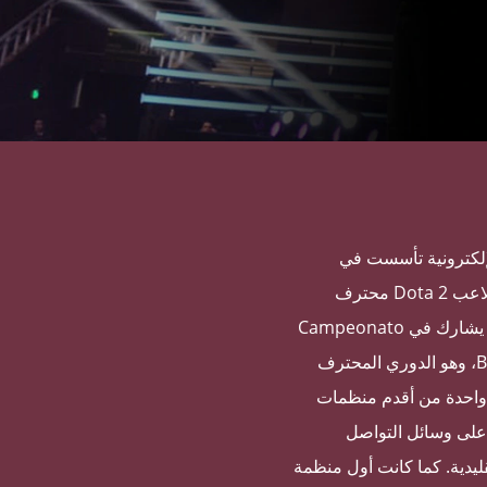
ألعاب الإلكترونية تأسست في
مارس 2010 على يد آرثر "PAADA" زارسور، لاعب Dota 2 محترف
سابق. لديها فريق للعبة League of Legends يشارك في Campeonato
Brasileiro de League of Legends (CBLOL)، وهو الدوري المحترف
أعلى للعبة في البرازيل. تُعد paiN Gaming واحدة من أقدم منظمات
ة على وسائل التواصل
قليدية. كما كانت أول منظمة