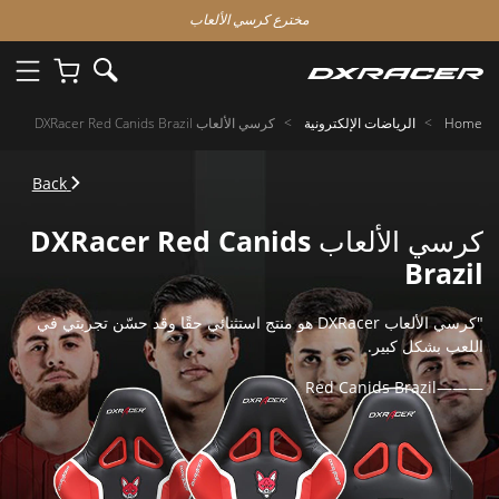
مخترع كرسي الألعاب
Home
الرياضات الإلكترونية
كرسي الألعاب DXRacer Red Canids Brazil
Back
كرسي الألعاب DXRacer Red Canids
Brazil
"كرسي الألعاب DXRacer هو منتج استثنائي حقًا وقد حسّن تجربتي في
اللعب بشكل كبير.
———Red Canids Brazil