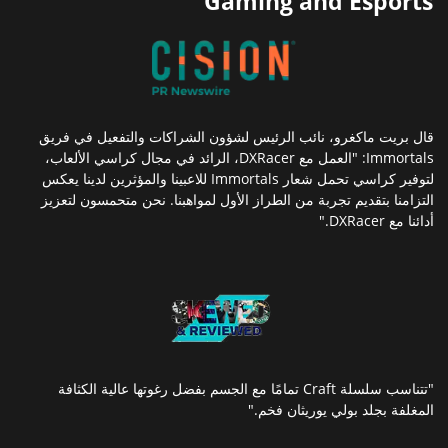
Gaming and Esports
قال بريت ماكغرو، نائب الرئيس لشؤون الشراكات والتفعيل في فريق
Immortals: "العمل مع DXRacer، الرائد في مجال كراسي الألعاب،
لتوفير كراسي تحمل شعار Immortals للاعبينا والمؤثرين لدينا يعكس
التزامنا بتقديم تجربة من الطراز الأول لمواهبنا. نحن متحمسون لتعزيز
أدائنا مع DXRacer."
"تتناسب سلسلة Craft تمامًا مع الجسم بفضل رغوتها عالية الكثافة
المغلفة بجلد بولي يوريثان فخم."