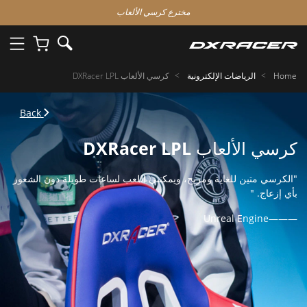
مخترع كرسي الألعاب
Home
الرياضات الإلكترونية
كرسي الألعاب DXRacer LPL
Back
كرسي الألعاب DXRacer LPL
"الكرسي متين للغاية ومريح، ويمكنني اللعب لساعات طويلة دون الشعور
بأي إزعاج. "
———Unreal Engine