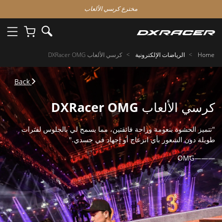
مخترع كرسي الألعاب
Home
الرياضات الإلكترونية
كرسي الألعاب DXRacer OMG
Back
كرسي الألعاب DXRacer OMG
"تتميز الحشوة بنعومة وراحة فائقتين، مما يسمح لي بالجلوس لفترات
طويلة دون الشعور بأي انزعاج أو إجهاد في جسدي."
———OMG