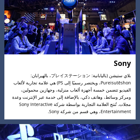
Sony
بلاي ستيشن ‏(باليابانية: プレイステーション، بالهيرابان:
Pureisutēshon، ويختصر رسميًا إلى PS) هي علامة تجارية لألعاب
الفيديو تتضمن خمسة أجهزة ألعاب منزلية، وجهازين محمولين،
ومركز وسائط، وهاتف ذكي، بالإضافة إلى خدمة عبر الإنترنت وعدة
مجلات. تُنتج العلامة التجارية بواسطة شركة Sony Interactive
Entertainment، وهي قسم من شركة Sony.