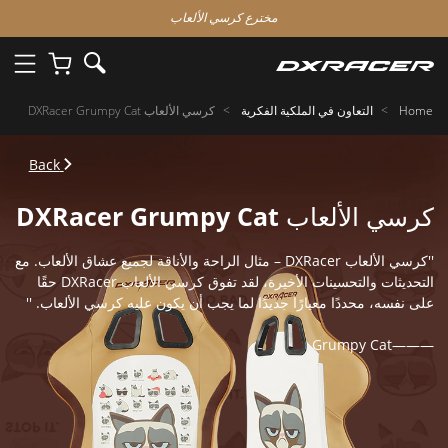
مخترع كرسي الألعاب
Home
التعاون في الملكية الفكرية
كرسي الألعاب DXRacer Grumpy Cat
Back
كرسي الألعاب DXRacer Grumpy Cat
''كرسي الألعاب DXRacer – مثال الراحة والأناقة لجميع عشاق الألعاب. مع
التحديثات والتحسينات الأخيرة، لقد تفوق كرسي الألعاب DXRacer حقًا
على نفسه، محددًا معيارًا جديدًا لما يجب أن يكون عليه كرسي الألعاب. ''
———Grumpy Cat