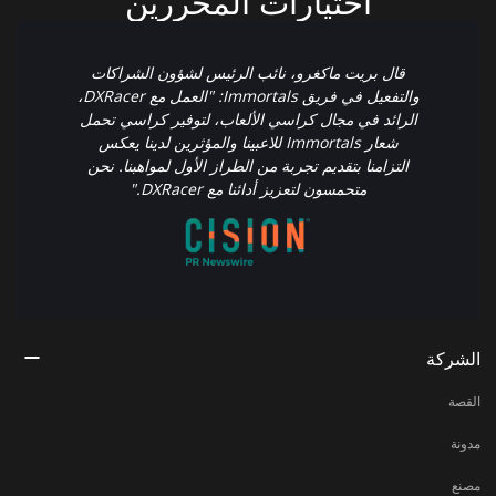
اختيارات المحررين
قال بريت ماكغرو، نائب الرئيس لشؤون الشراكات
والتفعيل في فريق Immortals: "العمل مع DXRacer،
الرائد في مجال كراسي الألعاب، لتوفير كراسي تحمل
شعار Immortals للاعبينا والمؤثرين لدينا يعكس
التزامنا بتقديم تجربة من الطراز الأول لمواهبنا. نحن
متحمسون لتعزيز أدائنا مع DXRacer."
الشركة
القصة
مدونة
مصنع