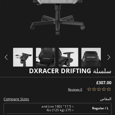
سلسلة DXRACER DRIFTING
£307.00
0 Reviews
المقاس
Compare Sizes
＜5'11'' (180 cm) and
Regular / L
＜275 lbs (125 kg)