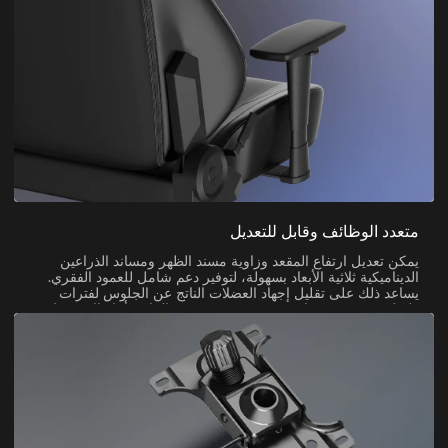
متعدد الوظائف وقابل للتعديل
يمكن تعديل ارتفاع المقعد وزاوية مسند الظهر ومساند الذراعين
الديناميكية ثلاثية الأبعاد بسهولة، لتوفير دعم شامل للعمود الفقري.
يساعد ذلك على تقليل إجهاد العضلات الناتج عن الجلوس لفترات
طويلة في وضعية واحدة، ويزيد من مستوى الراحة أثناء الاستخدام
لفترات ممتدة.