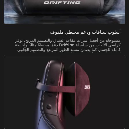
أسلوب سباقات ودعم محيطي ملفوف
مستوحاة من أفضل ميزات مقاعد السباق والتصميم المريح، توفر
كراسي الألعاب من سلسلة Drifting دعمًا محيطيًا مثاليًا وإحاطة
كاملة للجسم. كما يضمن مسند الظهر المرتفع والتصميم الجانبي
المجنح الحفاظ على وضعية جلوس صحيحة وتخفيف الضغط عن
الجسم.